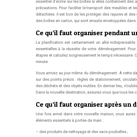
essentiel d’écrire sur les boîtes si elles contiennent des
précautions. Pour faciliter le transport des meubles e
détachées. Il est bon de les protéger des rayures et d
des boîtes en carton, qui sont ensuite enveloppées dans
Ce qu’il faut organiser pendan
La planification est certainement un allié indispensab
essentielles à la réussite de votre déménagement. Pour é
étapes et calculez soigneusement le temps nécessaire. 
minute.
Vous arrivez au jour même du déménagement. À cette date,
sur des points précis : règles de stationnement, circulat
des déchets et des objets inutiles. En dernier lieu, n’oubl
Dans la nouvelle destination, assurez-vous que tous les 
Ce qu’il faut organiser après u
Une fois arrivé dans votre nouvelle maison, vous aurez
éléments essentiels à portée de main :
– des produits de nettoyage et des sacs poubelles ;