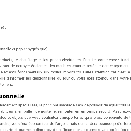
é) ;
onnelle et papier hygiénique) ;
binets, le chauffage et les prises électriques. Ensuite, commencez à nett
iez pas de nettoyer également les meubles avant et après le déménagement. 
éléments fondamentaux aux moins importants. Faites attention car c’est le 
illé d’informer les gestionnaires du jour où vous êtes attendu dans votre
atement.
sionnelle
agement spécialisée, le principal avantage sera de pouvoir déléguer tout le t
habitués à emballer, démonter et remonter en un temps record. Assurez-
ubles et objets que vous souhaitez transporter et qu’elle est consciente de 
vanche, vous fera économiser de l’argent mais demandera beaucoup d’efforts. 
ès courte et que vous disposez de suffisamment de temps. Une opération d