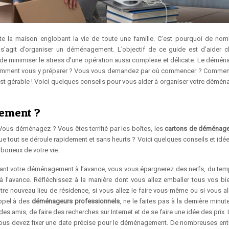
te la maison englobant la vie de toute une famille. C’est pourquoi de no
’agit d’organiser un déménagement. L’objectif de ce guide est d’aider 
e minimiser le stress d’une opération aussi complexe et délicate. Le démé
comment vous y préparer ? Vous vous demandez par où commencer ? Comment
st gérable ! Voici quelques conseils pour vous aider à organiser votre démé
ement ?
us déménagez ? Vous êtes terrifié par les boîtes, les
cartons de déménag
e tout se déroule rapidement et sans heurts ? Voici quelques conseils et idée
borieux de votre vie.
arant votre déménagement à l’avance, vous vous épargnerez des nerfs, du tem
’avance. Réfléchissez à la manière dont vous allez emballer tous vos bie
re nouveau lieu de résidence, si vous allez le faire vous-même ou si vous all
ppel à des
déménageurs professionnels
, ne le faites pas à la dernière minute
es amis, de faire des recherches sur Internet et de se faire une idée des prix.
 vous devez fixer une date précise pour le déménagement. De nombreuses ent