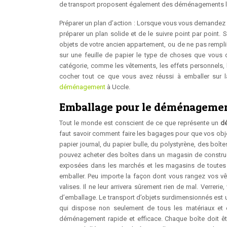
de transport proposent également des déménagements le 
Préparer un plan d’action : Lorsque vous vous demandez
préparer un plan solide et de le suivre point par point
objets de votre ancien appartement, ou de ne pas rempli
sur une feuille de papier le type de choses que vous de
catégorie, comme les vêtements, les effets personnels, 
cocher tout ce que vous avez réussi à emballer sur l
déménagement
à Uccle.
Emballage pour le déménageme
Tout le monde est conscient de ce que représente un
d
faut savoir comment faire les bagages pour que vos obj
papier journal, du papier bulle, du polystyrène, des boî
pouvez acheter des boîtes dans un magasin de construct
exposées dans les marchés et les magasins de toutes so
emballer. Peu importe la façon dont vous rangez vos vête
valises. Il ne leur arrivera sûrement rien de mal. Verreri
d’emballage. Le transport d’objets surdimensionnés est 
qui dispose non seulement de tous les matériaux et e
déménagement rapide et efficace. Chaque boîte doit être