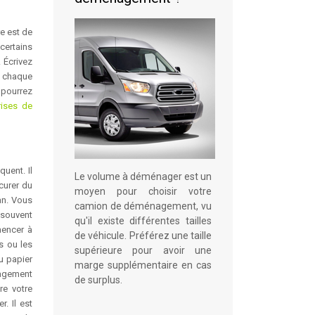
e est de
certains
 Écrivez
à chaque
 pourrez
rises de
uent. Il
Le volume à déménager est un
curer du
moyen pour choisir votre
an. Vous
camion de déménagement, vu
 souvent
qu'il existe différentes tailles
mencer à
de véhicule. Préférez une taille
s ou les
supérieure pour avoir une
du papier
marge supplémentaire en cas
nagement
de surplus.
re votre
. Il est