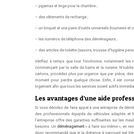
– pyjamas et linge pour la chambre ;
– des vêtements de rechange ;
– un briquet et une paire d’outils universels (tournevis et cl
– les numéros de téléphone des déménageurs ;
– des articles de toilette (savons, trousse d’hygiène pers
Vérifiez à temps que tout fonctionne, notamment les ro
commençant par la salle de bains et la cuisine. N’oubl
cartons, procédez plus par urgence que par pièce, des 
moment pour perdre quelque chose. Enfin, il est conse
logement afin que tous les services soient actifs immédi
Les avantages d’une aide profes
Si vous décidez de faire appel à une entreprise de démén
des professionnels équipés de véhicules adaptés et 
l’entreprise offre des garanties suffisantes sur les me
besoins. Un
déménagement
« à faire soi-même », en re
donc recommandé que si la distance à parcourir est tr