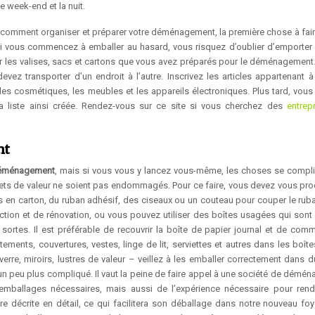
week-end et la nuit.
 comment organiser et préparer votre déménagement, la première chose à fair
. Si vous commencez à emballer au hasard, vous risquez d’oublier d’emporter 
r les valises, sacs et cartons que vous avez préparés pour le déménagement.
vez transporter d’un endroit à l’autre. Inscrivez les articles appartenant 
les cosmétiques, les meubles et les appareils électroniques. Plus tard, vous
a liste ainsi créée. Rendez-vous sur ce site si vous cherchez des
entrep
nt
éménagement
, mais si vous vous y lancez vous-même, les choses se compliq
ets de valeur ne soient pas endommagés. Pour ce faire, vous devez vous pro
tes en carton, du ruban adhésif, des ciseaux ou un couteau pour couper le rub
ion et de rénovation, ou vous pouvez utiliser des boîtes usagées qui sont
rtes. Il est préférable de recouvrir la boîte de papier journal et de com
ments, couvertures, vestes, linge de lit, serviettes et autres dans les boîte
e, verre, miroirs, lustres de valeur – veillez à les emballer correctement dans 
un peu plus compliqué. Il vaut la peine de faire appel à une société de démé
mballages nécessaires, mais aussi de l’expérience nécessaire pour rend
 décrite en détail, ce qui facilitera son déballage dans notre nouveau foyer