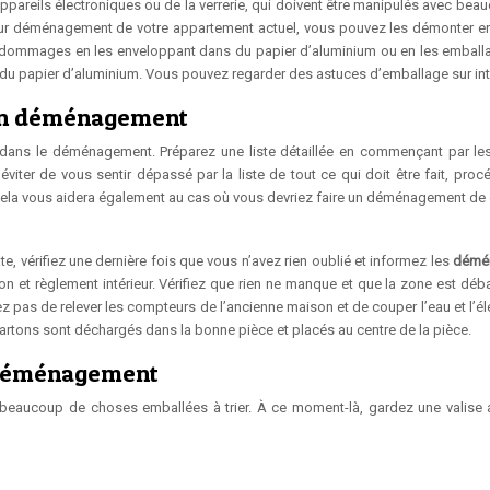
 appareils électroniques ou de la verrerie, qui doivent être manipulés avec be
t leur déménagement de votre appartement actuel, vous pouvez les démonter e
es dommages en les enveloppant dans du papier d’aluminium ou en les emball
 du papier d’aluminium. Vous pouvez regarder des astuces d’emballage sur int
t un déménagement
le dans le déménagement. Préparez une liste détaillée en commençant par le
viter de vous sentir dépassé par la liste de tout ce qui doit être fait, proc
Cela vous aidera également au cas où vous devriez faire un déménagement de 
 vérifiez une dernière fois que vous n’avez rien oublié et informez les
démé
ion et règlement intérieur. Vérifiez que rien ne manque et que la zone est déb
iez pas de relever les compteurs de l’ancienne maison et de couper l’eau et l’éle
cartons sont déchargés dans la bonne pièce et placés au centre de la pièce.
n déménagement
 beaucoup de choses emballées à trier. À ce moment-là, gardez une valise 