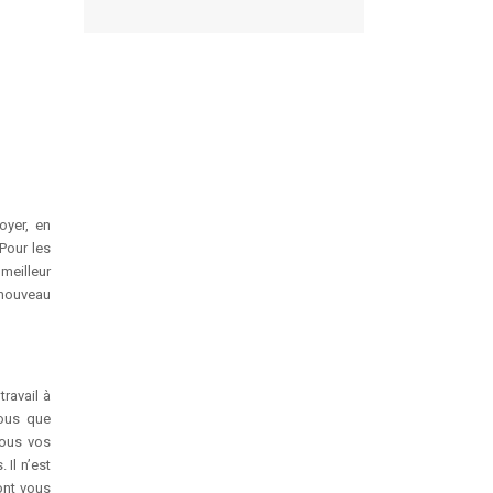
oyer, en
Pour les
meilleur
 nouveau
ravail à
vous que
tous vos
Il n’est
ont vous