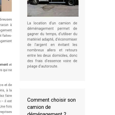
mbreuses
La location d'un camion de
chacun à
déménagement permet de
nagement
gagner du temps, d'utiliser du
 faites-
matériel adapté, d'économiser
nagement
de l'argent en évitant les
nombreux allers et retours
entre les deux domiciles, donc
des frais d'essence voire de
ement
et
péage d'autoroute.
s qui ne
ps et de
ns, à la
ez faire
Comment choisir son
 – il est
camion de
 Une fois
reprises
déménagement ?