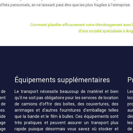
ts personnels, en ne laissant peut-être que les plus fragiles à l’entreprise.
Comment planifier efficacement votre déménagement avec l
d’une société spécialisée à Ang
Équipements supplémentaires
P
 de
Le transport nécessite beaucoup de matériel et bien
Le
ent
qu'il ne soit pas obligatoire pour les services de location
lo
 de
de camions d'offrir des boîtes, des couvertures, des
pro
es.
arrimages et d'autres fournitures d'emballage telles
au
ide
que la bande et le film à bulles. Ces équipements sont
dé
age
très pratiques et peuvent assurer un transport plus
le
age
rapide puisque désormais vous savez où stocker et
de 