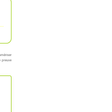
umériser
e preuve