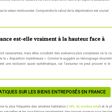
pas la valeur remboursée. Comprendre le calcul de la dépréciation est crucial
ance est-elle vraiment à la hauteur face à
ont rassurantes, mais elles occultent des scénarios plus complexes où la co
de la « disparition mystérieuse ». Comme le suggère un témoignage récurrent
 est une exclusion quasi systématique, car l’assureur ne peut prouver ni le v
TIQUES SUR LES BIENS ENTREPOSÉS EN FRANCE
ie la plus fréquente des sinistres habitation (
44% du nombre total
) et la p
s naturelles et les inondations représentent des risques majeurs pour les bi