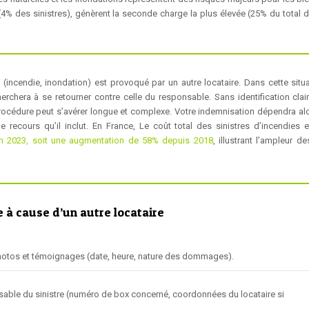
4% des sinistres), génèrent la seconde charge la plus élevée (25% du total 
e (incendie, inondation) est provoqué par un autre locataire. Dans cette situa
erchera à se retourner contre celle du responsable. Sans identification clai
procédure peut s’avérer longue et complexe. Votre indemnisation dépendra alo
 recours qu’il inclut. En France, Le coût total des sinistres d’incendies e
 en 2023, soit une augmentation de 58% depuis 2018
, illustrant l’ampleur d
e à cause d’un autre locataire
photos et témoignages (date, heure, nature des dommages).
ponsable du sinistre (numéro de box concerné, coordonnées du locataire si