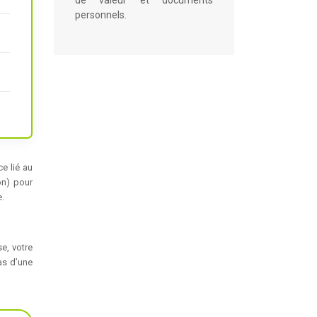
de valeur et documents
personnels.
ce lié au
on) pour
e.
e, votre
as d’une