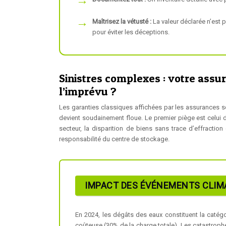
Maîtrisez la vétusté :
La valeur déclarée n’est 
pour éviter les déceptions.
Sinistres complexes : votre assur
l’imprévu ?
Les garanties classiques affichées par les assurances s
devient soudainement floue. Le premier piège est celui 
secteur, la disparition de biens sans trace d’effraction
responsabilité du centre de stockage.
IMPACT DES ÉVÉNEMENTS CLIMA
En 2024, les dégâts des eaux constituent la catégor
coûteuse (30% de la charge totale). Les catastrophe