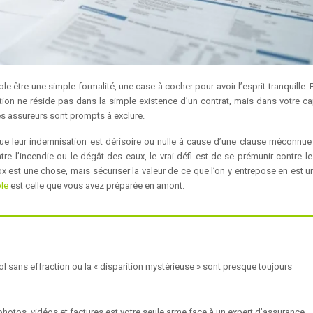
être une simple formalité, une case à cocher pour avoir l’esprit tranquille. P
tection ne réside pas dans la simple existence d’un contrat, mais dans votre c
es assureurs sont prompts à exclure.
que leur indemnisation est dérisoire ou nulle à cause d’une clause méconnue
e l’incendie ou le dégât des eaux, le vrai défi est de se prémunir contre l
x est une chose, mais sécuriser la valeur de ce que l’on y entrepose en est un
le
est celle que vous avez préparée en amont.
 sans effraction ou la « disparition mystérieuse » sont presque toujours
 photos, vidéos et factures est votre seule arme face à un expert d’assurance.