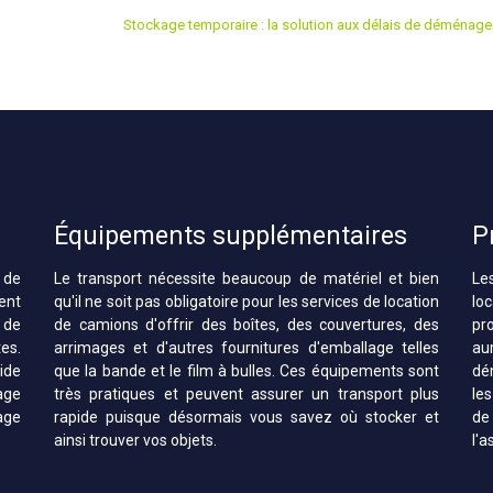
Stockage temporaire : la solution aux délais de déménag
Équipements supplémentaires
P
 de
Le transport nécessite beaucoup de matériel et bien
Le
ent
qu'il ne soit pas obligatoire pour les services de location
lo
 de
de camions d'offrir des boîtes, des couvertures, des
pro
es.
arrimages et d'autres fournitures d'emballage telles
au
ide
que la bande et le film à bulles. Ces équipements sont
dé
age
très pratiques et peuvent assurer un transport plus
le
age
rapide puisque désormais vous savez où stocker et
de 
ainsi trouver vos objets.
l'