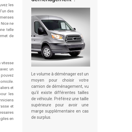
uvez les
l’un des
immenses
 Nice ne
ne telle
ermet de
a vitesse
 avec un
Le volume à déménager est un
s pouvez
moyen pour choisir votre
omicile.
camion de déménagement, vu
aliers et
qu'il existe différentes tailles
pour les
de véhicule. Préférez une taille
chniciens
supérieure pour avoir une
rasse et
marge supplémentaire en cas
essaires
de surplus.
giles en