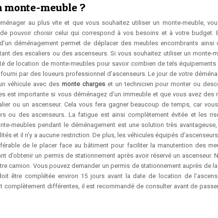
n monte-meuble ?
déménager au plus vite et que vous souhaitez utiliser un monte-meuble, vo
 pouvoir choisir celui qui correspond à vos besoins et à votre budget. E
ors d’un déménagement permet de déplacer des meubles encombrants ainsi
ant des escaliers ou des ascenseurs. Si vous souhaitez utiliser un monte-m
té de location de monte-meubles pour savoir combien de tels équipements
e fourni par des loueurs professionnel d’ascenseurs. Le jour de votre démén
 un véhicule avec des
monte charges
et un technicien pour monter ou desc
ubles est importante si vous déménagez d’un immeuble et que vous avez des
ier ou un ascenseur. Cela vous fera gagner beaucoup de temps, car vous
rs ou des ascenseurs. La fatigue est ainsi complètement évitée et les ri
nte-meubles pendant le déménagement est une solution très avantageuse,
 et il n’y a aucune restriction. De plus, les véhicules équipés d’ascenseurs
férable de le placer face au bâtiment pour faciliter la manutention des me
ant d’obtenir un permis de stationnement après avoir réservé un ascenseur. N
tre camion. Vous pouvez demander un permis de stationnement auprès de la v
it être complétée environ 15 jours avant la date de location de l’ascens
nt complètement différentes, il est recommandé de consulter avant de passer