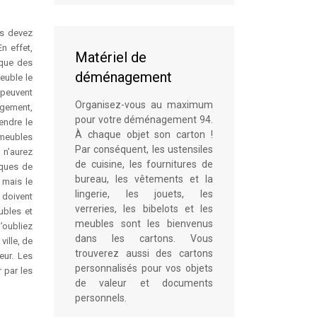
us devez
n effet,
Matériel de
 que des
déménagement
euble le
 peuvent
Organisez-vous au maximum
agement,
pour votre déménagement 94.
endre le
À chaque objet son carton !
 meubles
Par conséquent, les ustensiles
 n’aurez
de cuisine, les fournitures de
sques de
bureau, les vêtements et la
 mais le
lingerie, les jouets, les
 doivent
verreries, les bibelots et les
ubles et
meubles sont les bienvenus
’oubliez
dans les cartons. Vous
ille, de
trouverez aussi des cartons
eur. Les
personnalisés pour vos objets
 par les
de valeur et documents
personnels.