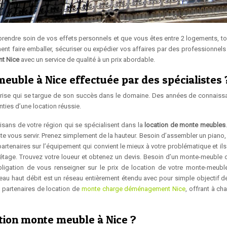
rendre soin de vos effets personnels et que vous êtes entre 2 logements, to
nt faire emballer, sécuriser ou expédier vos affaires par des professionnels
t Nice
avec un service de qualité à un prix abordable.
uble à Nice effectuée par des spécialistes 
prise qui se targue de son succès dans le domaine. Des années de connaiss
ties d’une location réussie.
tisans de votre région qui se spécialisent dans la
location de monte meubles
uste vous servir. Prenez simplement de la hauteur. Besoin d’assembler un piano, 
enaires sur l’équipement qui convient le mieux à votre problématique et ils
tage. Trouvez votre loueur et obtenez un devis. Besoin d’un monte-meuble 
gation de vous renseigner sur le prix de location de votre monte-meubl
eau haut débit est un réseau entièrement étendu avec pour simple objectif de
es partenaires de location de
monte charge déménagement Nice
, offrant à ch
ation monte meuble à Nice ?