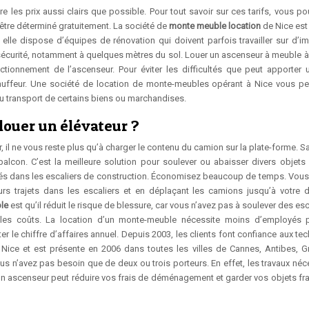
e les prix aussi clairs que possible. Pour tout savoir sur ces tarifs, vous po
 être déterminé gratuitement. La société de
monte meuble location
de Nice est 
lle dispose d’équipes de rénovation qui doivent parfois travailler sur d’
e sécurité, notamment à quelques mètres du sol. Louer un ascenseur à meuble à
ionnement de l’ascenseur. Pour éviter les difficultés que peut apporter u
chauffeur. Une société de location de monte-meubles opérant à Nice vous p
au transport de certains biens ou marchandises.
 louer un élévateur ?
, il ne vous reste plus qu’à charger le contenu du camion sur la plate-forme. S
alcon. C’est la meilleure solution pour soulever ou abaisser divers objets
s dans les escaliers de construction. Économisez beaucoup de temps. Vou
rs trajets dans les escaliers et en déplaçant les camions jusqu’à votre d
le
est qu’il réduit le risque de blessure, car vous n’avez pas à soulever des esc
les coûts. La location d’un monte-meuble nécessite moins d’employés 
ter le chiffre d’affaires annuel. Depuis 2003, les clients font confiance aux te
Nice et est présente en 2006 dans toutes les villes de Cannes, Antibes, G
 n’avez pas besoin que de deux ou trois porteurs. En effet, les travaux néc
c un ascenseur peut réduire vos frais de déménagement et garder vos objets fra